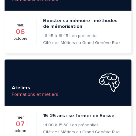
Booster sa mémoire : méthodes
mar.
de mémorisation
06
16:45
à
18:45
|
en présentiel
octobre
Cité des Métiers du Grand Genève Rue Prévost-Martin 6 1205 Genève
Ateliers
Formations et métiers
15-25 ans : se former en Suisse
mer.
07
14:00
à
15:30
|
en présentiel
octobre
Cité des Métiers du Grand Genève Rue Prévost-Martin 6 1205 Genève