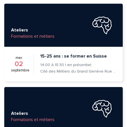
Ateliers
Formations et métiers
15-25 ans : se former en Suisse
mer.
02
14:00
à
15:30
|
en présentiel
septembre
Cité des Métiers du Grand Genève Rue Prévost-Martin 6 1205 Genève
Ateliers
Formations et métiers