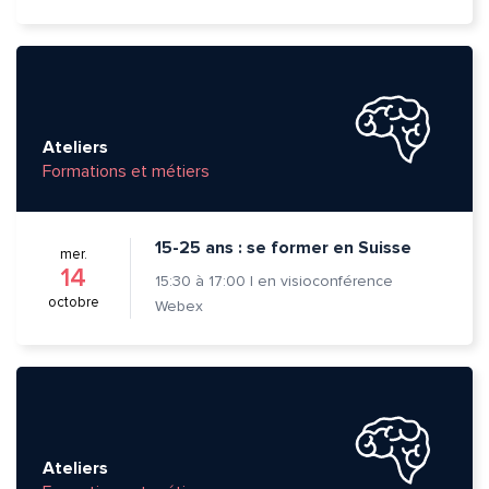
Ateliers
Formations et métiers
15-25 ans : se former en Suisse
mer.
14
15:30
à
17:00
|
en visioconférence
octobre
Webex
Ateliers