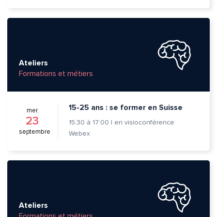
Adresse e-mail*
Ateliers
Formations et métiers
Message*
Commentaire*
15-25 ans : se former en Suisse
mer.
23
15:30
à
17:00
|
en visioconférence
septembre
Webex
Envoyer
Envoyer
Ateliers
Formations et métiers