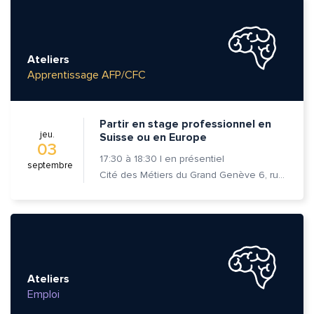
Ateliers
Apprentissage AFP/CFC
Partir en stage professionnel en
jeu.
Suisse ou en Europe
03
17:30
à
18:30
|
en présentiel
septembre
Cité des Métiers du Grand Genève 6, rue Prévost-Martin 1205 Genève
Ateliers
Emploi