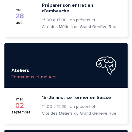
Préparer son entretien
ven.
d’embauche
28
15:00
à
17:00
|
en présentiel
août
Cité des Métiers du Grand Genève Rue Prévost-Martin 6 1205 Genève
Ateliers
Formations et métiers
15-25 ans : se former en Suisse
mer.
02
14:00
à
15:30
|
en présentiel
septembre
Cité des Métiers du Grand Genève Rue Prévost-Martin 6 1205 Genève