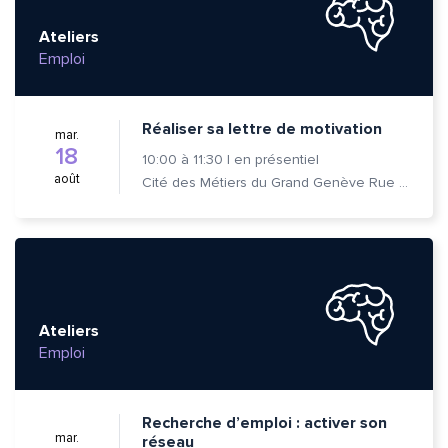
Ateliers
Emploi
Réaliser sa lettre de motivation
mar.
18
10:00
à
11:30
|
en présentiel
août
Cité des Métiers du Grand Genève Rue Prévost-Martin 6 1205 Genève
Ateliers
Emploi
Recherche d’emploi : activer son
mar.
réseau