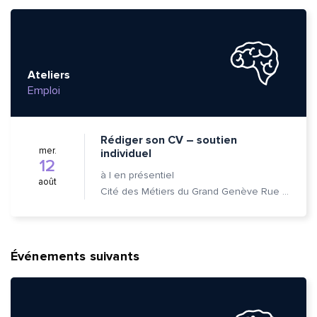
Ateliers
Emploi
Rédiger son CV – soutien
mer.
individuel
12
à
|
en présentiel
août
Cité des Métiers du Grand Genève Rue Prévost-Martin 6 1205 Genève
Événements suivants