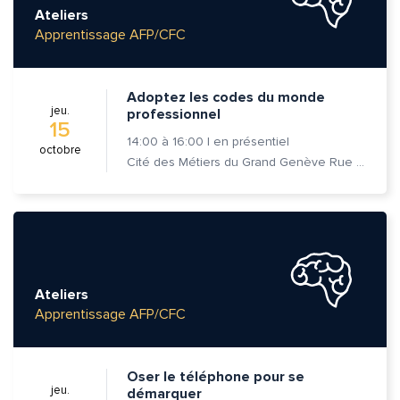
Ateliers
Apprentissage AFP/CFC
Adoptez les codes du monde
jeu.
professionnel
15
14:00
à
16:00
|
en présentiel
octobre
Cité des Métiers du Grand Genève Rue Prévost-Martin 6 1205 Genève
Quelle est la pertinence de cette page?
Ateliers
Apprentissage AFP/CFC
Prénom et nom*
Oser le téléphone pour se
Adresse e-mail*
jeu.
démarquer