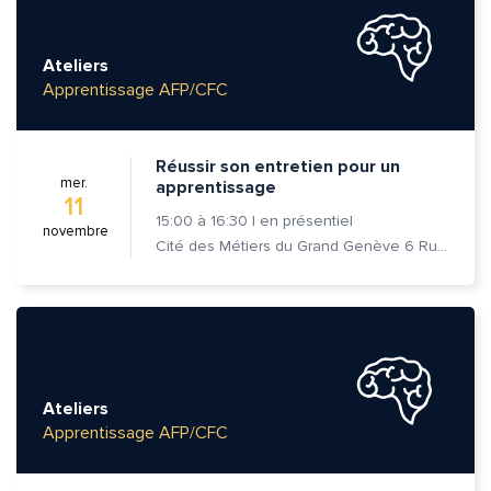
Ateliers
Apprentissage AFP/CFC
Réussir son entretien pour un
mer.
apprentissage
11
15:00
à
16:30
|
en présentiel
novembre
Cité des Métiers du Grand Genève 6 Rue Prévost-Martin 1205 Genève
Ateliers
Apprentissage AFP/CFC