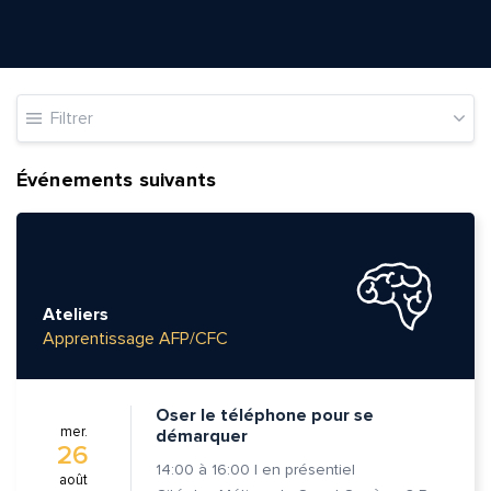
Filtrer
Événements suivants
Ateliers
Apprentissage AFP/CFC
Oser le téléphone pour se
mer.
démarquer
26
14:00
à
16:00
|
en présentiel
août