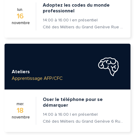
Adoptez les codes du monde
lun.
professionnel
16
14:00
à
16:00
|
en présentiel
novembre
Cité des Métiers du Grand Genève Rue Prévost-Martin 6 1205 Genève
Ateliers
Apprentissage AFP/CFC
Oser le téléphone pour se
mer.
démarquer
18
14:00
à
16:00
|
en présentiel
novembre
Cité des Métiers du Grand Genève 6 Rue Prévost-Martin 1205 Genève