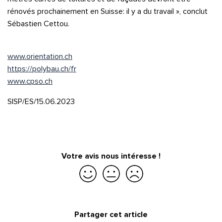
rénovés prochainement en Suisse: il y a du travail », conclut
Sébastien Cettou.
www.orientation.ch
https://polybau.ch/fr
www.cpso.ch
SISP/ES/15.06.2023
Votre avis nous intéresse !
Quelle est la pertinence de cette page?
Je suis satisfait
Je suis partiellement satisfait
Je ne suis pas satisfait
Prénom et nom*
Partager cet article