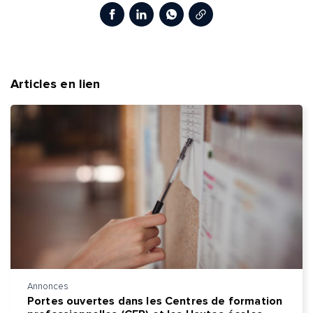
Copier le lien
Facebook
LinkedIn
WhatsApp
Adresse e-mail*
Message*
Commentaire*
Articles en lien
Envoyer
Envoyer
Annonces
Portes ouvertes dans les Centres de formation