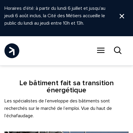
Horaires d'été: à partir du lundi 6 juillet et jusqu'au
jeudi 6 août inclus, la Cité des Métiers accueille le
Ferm
public du lundi au jeudi entre 10h et 13h.
Menu
Recher
Le bâtiment fait sa transition
énergétique
Les spécialistes de l’enveloppe des bâtiments sont
recherchés sur le marché de l’emploi. Vue du haut de
l’échafaudage.