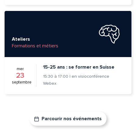
Ateliers
Formations et métiers
15-25 ans : se former en Suisse
mer.
23
15:30
à
17:00
|
en visioconférence
septembre
Webex
Parcourir nos événements