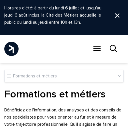
Horaires d'été: à partir du lundi 6 juillet et jusqu'au
jeudi 6 août inclus, la Cité des Métiers accueille le
Ferm
public du lundi au jeudi entre 10h et 13h.
Menu
Recher
Formations et métiers
Formations et métiers
Bénéficiez de l'information, des analyses et des conseils de
nos spécialistes pour vous orienter au fur et à mesure de
votre trajectoire professionnelle. Qu'il s'agisse de faire un