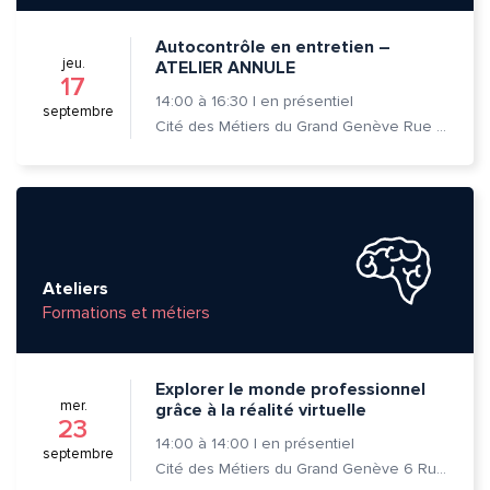
Message*
Commentaire*
Autocontrôle en entretien –
jeu.
ATELIER ANNULE
17
14:00
à
16:30
|
en présentiel
septembre
Cité des Métiers du Grand Genève Rue Prévost-Martin 6 1205 Genève
Envoyer
Envoyer
Ateliers
Formations et métiers
Explorer le monde professionnel
mer.
grâce à la réalité virtuelle
23
14:00
à
14:00
|
en présentiel
septembre
Cité des Métiers du Grand Genève 6 Rue Prévost-Martin 1205 Genève