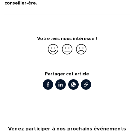
conseiller-ère.
Votre avis nous intéresse !
Je suis satisfait
Je suis partiellement satisfait
Je ne suis pas satisfait
Partager cet article
Copier le lien
Facebook
LinkedIn
WhatsApp
Venez participer à nos prochains événements