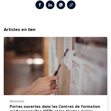
Copier le lien
Facebook
LinkedIn
WhatsApp
Adresse e-mail*
Message*
Commentaire*
Articles en lien
Envoyer
Envoyer
Annonces
Portes ouvertes dans les Centres de formation