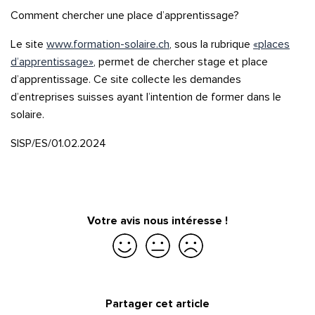
Comment chercher une place d’apprentissage?
Le site
www.formation-solaire.ch
, sous la rubrique
«places
d’apprentissage»
, permet de chercher stage et place
d’apprentissage. Ce site collecte les demandes
d’entreprises suisses ayant l’intention de former dans le
solaire.
SISP/ES/01.02.2024
Votre avis nous intéresse !
Quelle est la pertinence de cette page?
Je suis satisfait
Je suis partiellement satisfait
Je ne suis pas satisfait
Prénom et nom*
Partager cet article