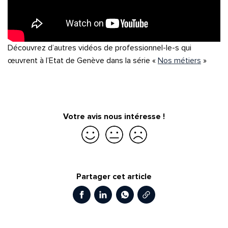
Découvrez d’autres vidéos de professionnel-le-s qui
œuvrent à l’Etat de Genève dans la série «
Nos métiers
»
Votre avis nous intéresse !
Je suis satisfait
Je suis partiellement satisfait
Je ne suis pas satisfait
Partager cet article
Copier le lien
Facebook
LinkedIn
WhatsApp