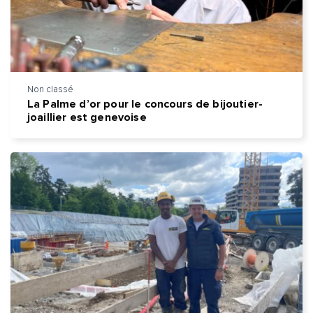
Message*
Commentaire*
Non classé
La Palme d’or pour le concours de bijoutier-
joaillier est genevoise
Envoyer
Envoyer