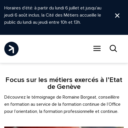
Horaires d'été: à partir du lundi 6 juillet et jusqu'au
jeudi 6 août inclus, la Cité des Métiers accueille le
Ferm
public du lundi au jeudi entre 10h et 13h.
Menu
Recher
Focus sur les métiers exercés à l’Etat
de Genève
Découvrez le témoignage de Romaine Borgeat, conseillère
en formation au service de la formation continue de l’Office
pour l’orientation, la formation professionnelle et continue.