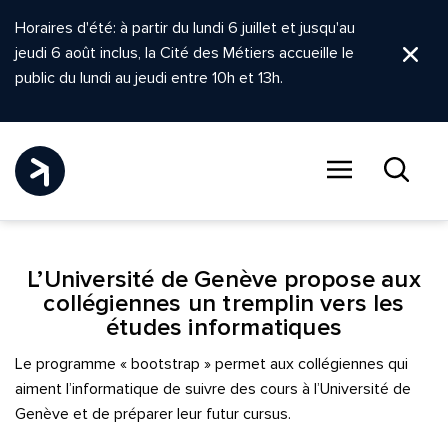
Horaires d'été: à partir du lundi 6 juillet et jusqu'au
jeudi 6 août inclus, la Cité des Métiers accueille le
Ferm
public du lundi au jeudi entre 10h et 13h.
Menu
Recher
L’Université de Genève propose aux
collégiennes un tremplin vers les
études informatiques
Le programme « bootstrap » permet aux collégiennes qui
aiment l’informatique de suivre des cours à l’Université de
Genève et de préparer leur futur cursus.