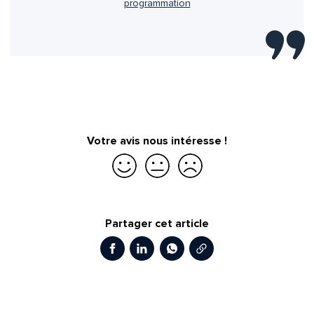
programmation
Votre avis nous intéresse !
Je suis satisfait
Je suis partiellement satisfait
Je ne suis pas satisfait
Partager cet article
Copier le lien
Facebook
LinkedIn
WhatsApp