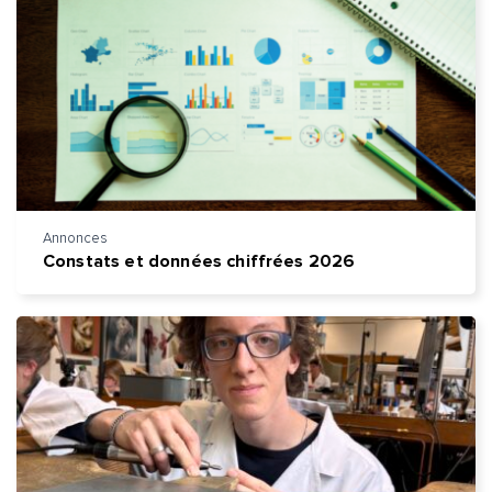
Message*
Commentaire*
Envoyer
Envoyer
Annonces
Constats et données chiffrées 2026