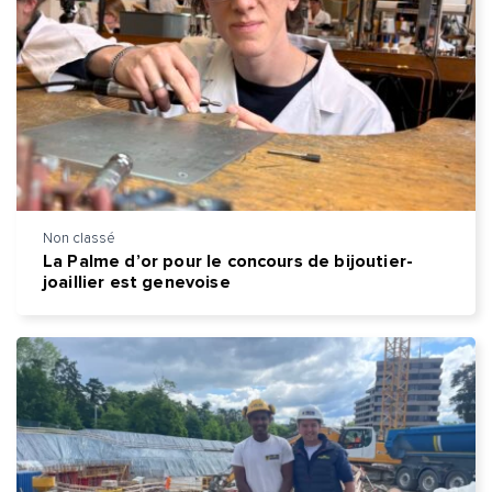
Adresse e-mail*
Message*
Commentaire*
Non classé
La Palme d’or pour le concours de bijoutier-
joaillier est genevoise
Envoyer
Envoyer