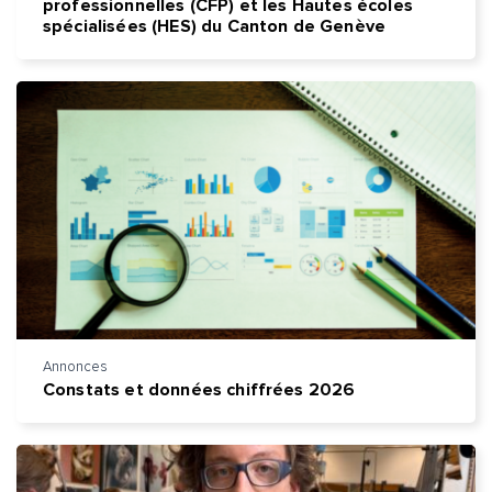
professionnelles (CFP) et les Hautes écoles
spécialisées (HES) du Canton de Genève
Annonces
Quelle est la pertinence de cette page?
Constats et données chiffrées 2026
Prénom et nom*