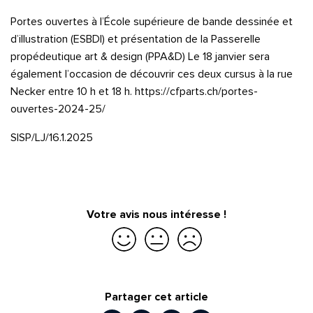
Portes ouvertes à l’École supérieure de bande dessinée et
d’illustration (ESBDI) et présentation de la Passerelle
propédeutique art & design (PPA&D) Le 18 janvier sera
également l’occasion de découvrir ces deux cursus à la rue
Quelle est la pertinence de cette page?
Necker entre 10 h et 18 h. https://cfparts.ch/portes-
ouvertes-2024-25/
Prénom et nom*
SISP/LJ/16.1.2025
Adresse e-mail*
Votre avis nous intéresse !
Message*
Commentaire*
Je suis satisfait
Je suis partiellement satisfait
Je ne suis pas satisfait
Partager cet article