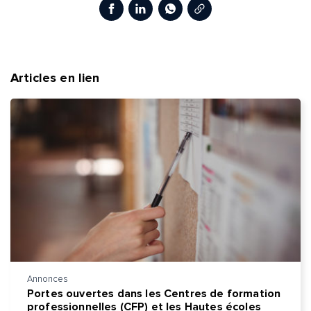
Copier le lien
Facebook
LinkedIn
WhatsApp
Envoyer
Envoyer
Articles en lien
Annonces
Portes ouvertes dans les Centres de formation
professionnelles (CFP) et les Hautes écoles