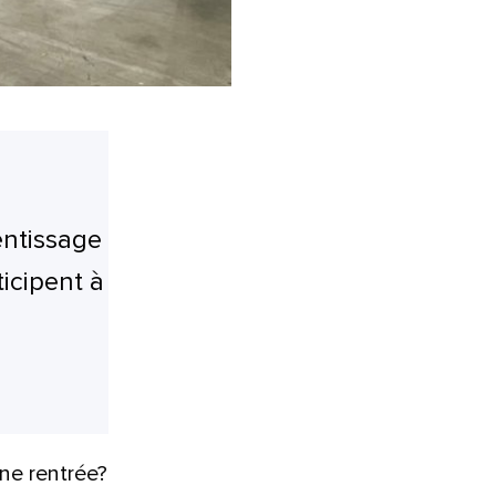
entissage
icipent à
ine rentrée?