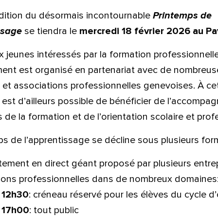
dition du désormais incontournable
Printemps de
issage
se tiendra le
mercredi 18 février 2026 au Pavi
 jeunes intéressés par la formation professionnelle 
ent est organisé en partenariat avec de nombreus
 et associations professionnelles genevoises. À ce
l est d’ailleurs possible de bénéficier de l’accomp
s de la formation et de l’orientation scolaire et prof
ps de l’apprentissage se décline sous plusieurs for
tement en direct géant proposé par plusieurs entrep
lle est la pertinence de ce
ions professionnelles dans de nombreux domaines
 12h30
: créneau réservé pour les élèves du cycle d’
ge?
 17h00
: tout public