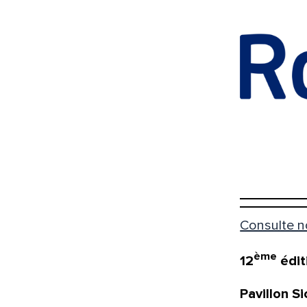
Consulte n
ème
12
édit
Pavillon S