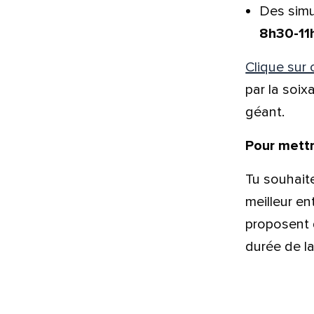
Des simu
Prén
8h30-11
Clique sur 
Adres
par la soix
géant.
Pour mettr
Mess
Comm
Tu souhaite
meilleur e
proposent 
durée de la
En
En