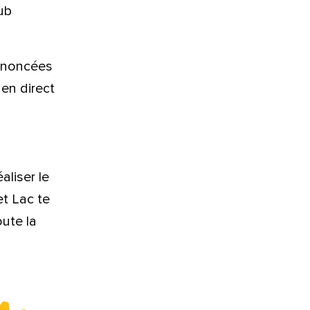
lub
annoncées
 en direct
aliser le
et Lac te
ute la