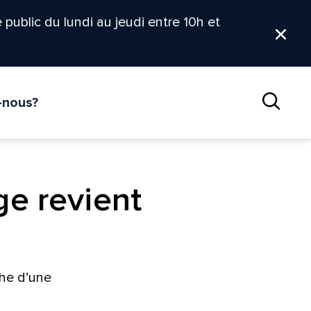
le public du lundi au jeudi entre 10h et
Ferm
-nous?
Reche
ge revient
che d’une