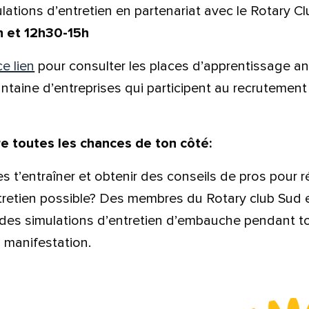
lations d’entretien en partenariat avec le Rotary C
om et nom*
h et 12h30-15h
ce lien
pour consulter les places d’apprentissage 
se e-mail*
antaine d’entreprises qui participent au recrutement
e toutes les chances de ton côté:
age*
entaire*
s t’entraîner et obtenir des conseils de pros pour ré
ntretien possible? Des membres du Rotary club Sud 
des simulations d’entretien d’embauche pendant to
 manifestation.
voyer
voyer