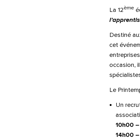
ème
La 12
é
l’apprent
Destiné aux
cet événem
entreprises
occasion, i
spécialiste
Le Printem
Un recru
Que
associat
10h00 –
pa
14h00 –