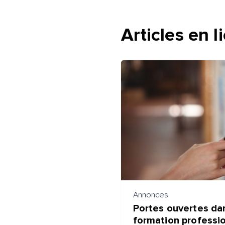
Je suis satisfait
Je suis partiellement satisfai
Je ne suis pas satisfait
Articles en l
Annonces
Portes ouvertes da
formation professio