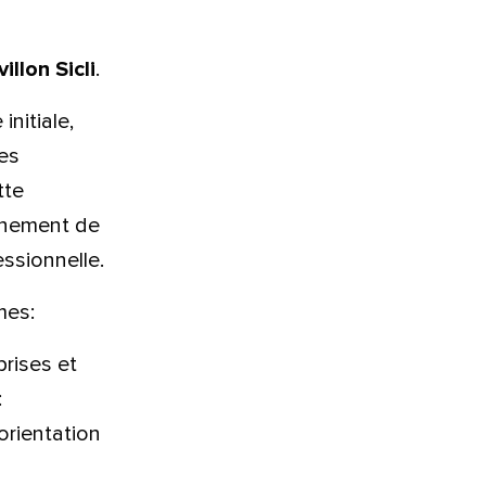
llon Sicli
.
initiale,
es
tte
agnement de
essionnelle.
mes:
rises et
tte
:
orientation