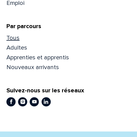
Mess
Comm
Emploi
Par parcours
Tous
Adultes
En
En
Apprenties et apprentis
Nouveaux arrivants
Suivez-nous sur les réseaux
Facebook
Instagram
Youtube
LinkedIn