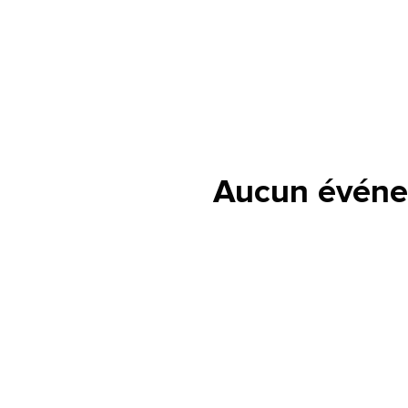
lle est la pertinence de ce
ge?
Aucun événe
om et nom*
se e-mail*