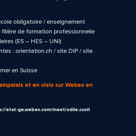
école obligatoire / enseignement
,
filière de formation professionnelle
tiaires (ES – HES – UNI)
s : orientation.ch / site DIP / site
rmer en Suisse
lainpalais et en visio sur Webex en
s://etat-ge.webex.com/meet/odile.cuvit