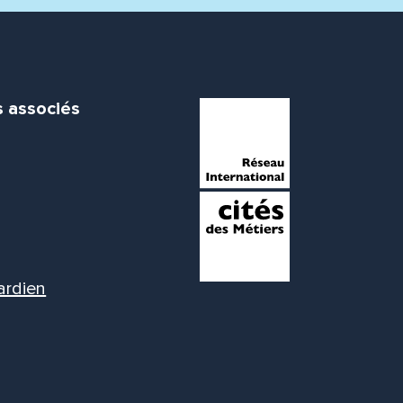
s associés
ardien