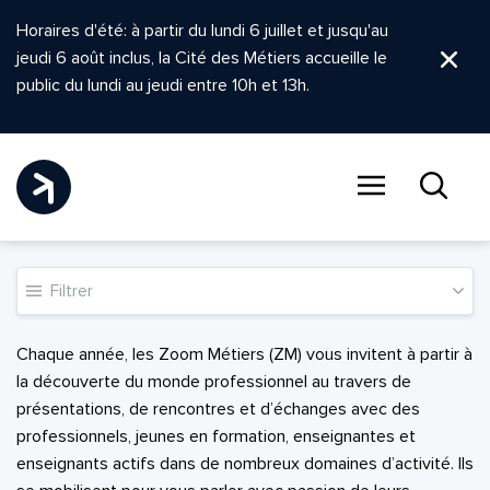
Horaires d'été: à partir du lundi 6 juillet et jusqu'au
jeudi 6 août inclus, la Cité des Métiers accueille le
Ferm
public du lundi au jeudi entre 10h et 13h.
Menu
Recher
Filtrer
Chaque année, les Zoom Métiers (ZM) vous invitent à partir à
la découverte du monde professionnel au travers de
présentations, de rencontres et d’échanges avec des
professionnels, jeunes en formation, enseignantes et
enseignants actifs dans de nombreux domaines d’activité. Ils