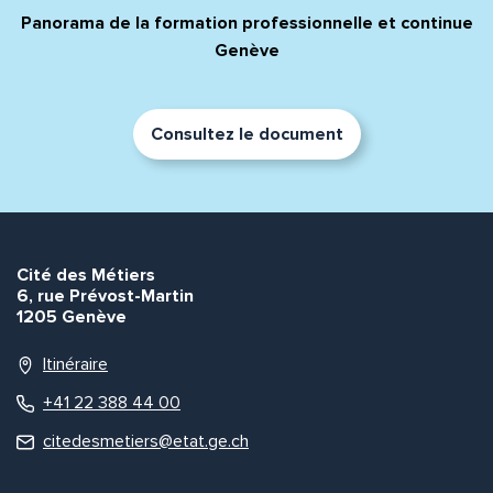
Panorama de la formation professionnelle et continue
Genève
Consultez le document
Quelle est la pertinence de cette page?
Prénom et nom*
Cité des Métiers
6, rue Prévost-Martin
1205 Genève
Adresse e-mail*
Itinéraire
+41 22 388 44 00
citedesmetiers@etat.ge.ch
Message*
Commentaire*