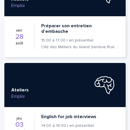
Emploi
Préparer son entretien
ven.
d’embauche
28
15:00
à
17:00
|
en présentiel
août
Cité des Métiers du Grand Genève Rue Prévost-Martin 6 1205 Genève
Ateliers
Emploi
English for job interviews
jeu.
03
14:00
à
16:00
|
en présentiel