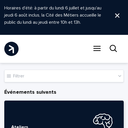
Horaires d'été: à partir du lundi 6 juillet et jusqu'au
jeudi 6 août inclus, la Cité des Métiers accueille le
Ferm
public du lundi au jeudi entre 10h et 13h.
Menu
Recher
Filtrer
Événements suivants
Ateliers