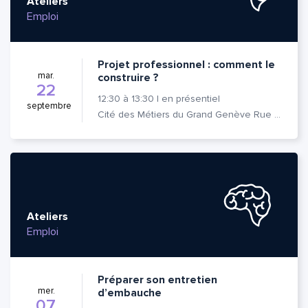
Ateliers
Emploi
Projet professionnel : comment le
mar.
construire ?
22
12:30
à
13:30
|
en présentiel
septembre
Cité des Métiers du Grand Genève Rue Prévost-Martin 6 1205 Genève
Ateliers
Emploi
Préparer son entretien
mer.
d’embauche
07