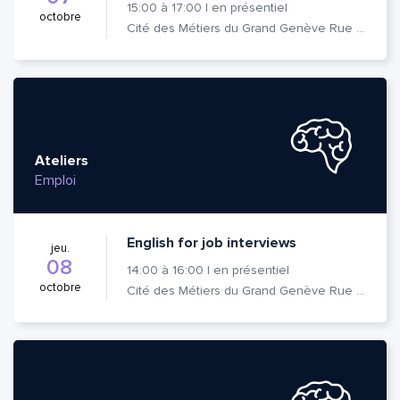
15:00
à
17:00
|
en présentiel
octobre
Cité des Métiers du Grand Genève Rue Prévost-Martin 6 1205 Genève
Ateliers
Emploi
English for job interviews
jeu.
08
14:00
à
16:00
|
en présentiel
octobre
Cité des Métiers du Grand Genève Rue Prévost-Martin 6 1205 Genève
Quelle est la pertinence de cette page?
Prénom et nom*