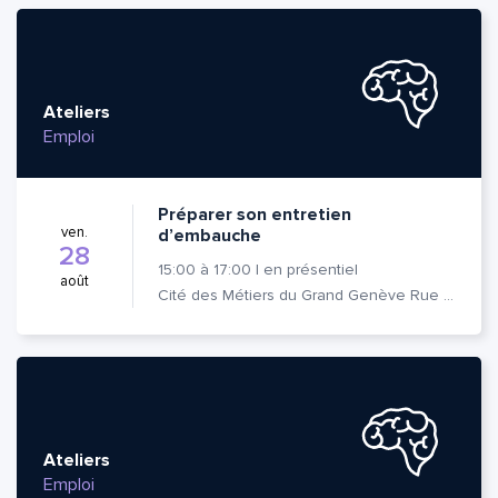
Ateliers
Emploi
Préparer son entretien
ven.
d’embauche
28
15:00
à
17:00
|
en présentiel
août
Cité des Métiers du Grand Genève Rue Prévost-Martin 6 1205 Genève
Ateliers
Emploi