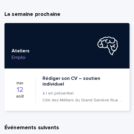
La semaine prochaine
Ateliers
Emploi
Rédiger son CV – soutien
mer.
individuel
12
à
|
en présentiel
août
Cité des Métiers du Grand Genève Rue Prévost-Martin 6 1205 Genève
Événements suivants