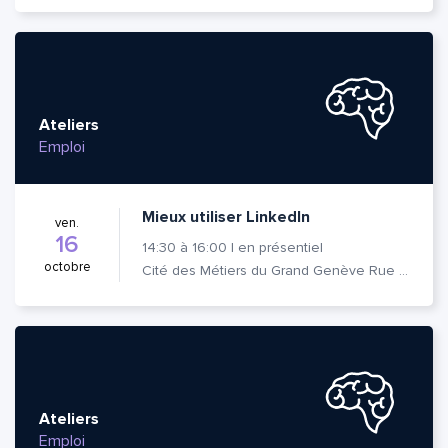
Ateliers
Emploi
Mieux utiliser LinkedIn
ven.
16
14:30
à
16:00
|
en présentiel
octobre
Cité des Métiers du Grand Genève Rue Prévost-Martin 6 1205 Genève
Quelle est la pertinence de cette page?
Ateliers
Emploi