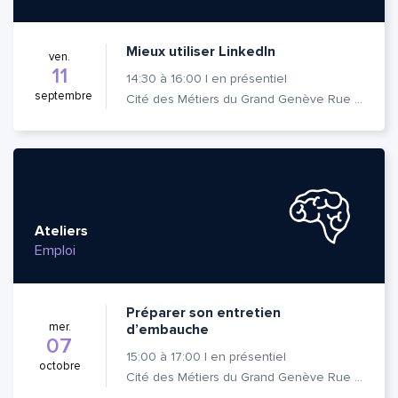
Mieux utiliser LinkedIn
ven.
11
14:30
à
16:00
|
en présentiel
septembre
Cité des Métiers du Grand Genève Rue Prévost-Martin 6 1205 Genève
Ateliers
Emploi
Préparer son entretien
mer.
d’embauche
07
15:00
à
17:00
|
en présentiel
octobre
Cité des Métiers du Grand Genève Rue Prévost-Martin 6 1205 Genève