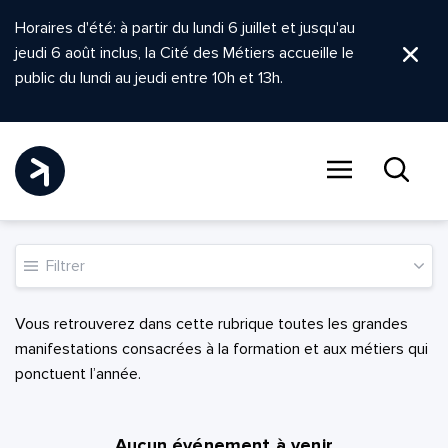
Horaires d'été: à partir du lundi 6 juillet et jusqu'au
jeudi 6 août inclus, la Cité des Métiers accueille le
Ferm
public du lundi au jeudi entre 10h et 13h.
Menu
Recher
Filtrer
Vous retrouverez dans cette rubrique toutes les grandes
manifestations consacrées à la formation et aux métiers qui
ponctuent l’année.
Aucun événement à venir