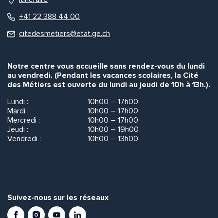
Quelle est la pertinence de cette page?
+41 22 388 44 00
citedesmetiers@etat.ge.ch
Prénom et nom*
Notre centre vous accueille sans rendez-vous du lundi
au vendredi. (Pendant les vacances scolaires, la Cité
Adresse e-mail*
des Métiers est ouverte du lundi au jeudi de 10h à 13h.).
Lundi :
10h00 – 17h00
Mardi :
10h00 – 17h00
Message*
Commentaire*
Mercredi :
10h00 – 17h00
Jeudi :
10h00 – 19h00
Vendredi :
10h00 – 13h00
Envoyer
Envoyer
Suivez-nous sur les réseaux
Facebook
Instagram
Youtube
LinkedIn