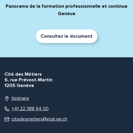
Panorama de la formation professionnelle et continue
Genève
Consultez le document
Quelle est la pertinence de cette page?
Prénom et nom*
Cité des Métiers
6, rue Prévost-Martin
1205 Genève
Adresse e-mail*
Itinéraire
+41 22 388 44 00
citedesmetiers@etat.ge.ch
Message*
Commentaire*