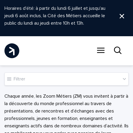
Horaires d'été: à partir du lundi 6 juillet et jusqu'au
jeudi 6 août inclus, la Cité des Métiers accueille le
Ferm
public du lundi au jeudi entre 10h et 13h.
Menu
Recher
Filtrer
Chaque année, les Zoom Métiers (ZM) vous invitent à partir à
la découverte du monde professionnel au travers de
présentations, de rencontres et d’échanges avec des
professionnels, jeunes en formation, enseignantes et
enseignants actifs dans de nombreux domaines d’activité. Ils