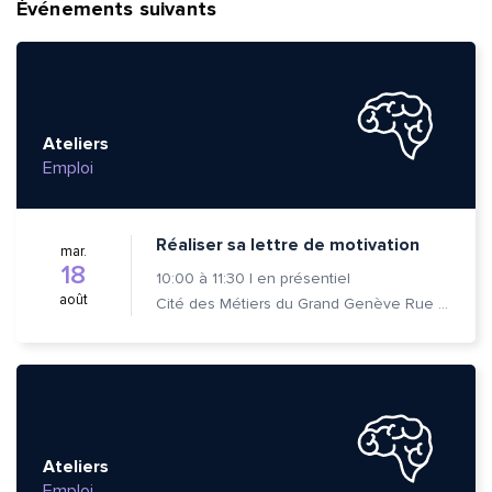
Événements suivants
Ateliers
Emploi
Réaliser sa lettre de motivation
mar.
18
10:00
à
11:30
|
en présentiel
août
Cité des Métiers du Grand Genève Rue Prévost-Martin 6 1205 Genève
Ateliers
Emploi