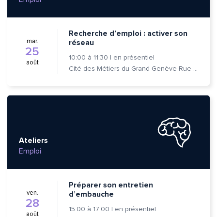
Recherche d’emploi : activer son
mar.
réseau
25
10:00
à
11:30
|
en présentiel
août
Cité des Métiers du Grand Genève Rue Prévost-Martin 6 1205 Genève
Ateliers
Emploi
Préparer son entretien
ven.
d’embauche
28
15:00
à
17:00
|
en présentiel
août