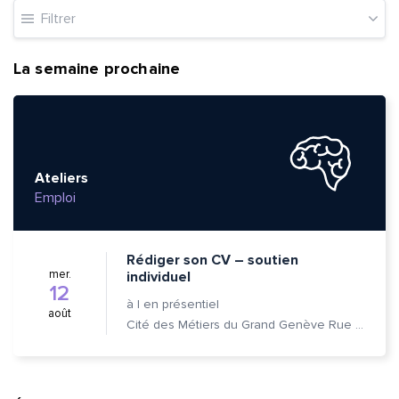
Filtrer
La semaine prochaine
Ateliers
Emploi
Rédiger son CV – soutien
mer.
individuel
12
à
|
en présentiel
août
Cité des Métiers du Grand Genève Rue Prévost-Martin 6 1205 Genève