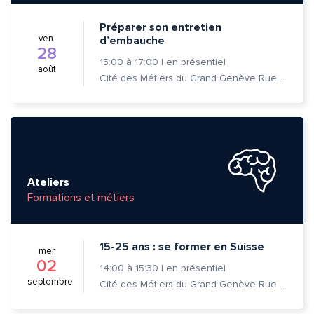
Préparer son entretien
ven.
d’embauche
28
15:00
à
17:00
|
en présentiel
août
Cité des Métiers du Grand Genève Rue Prévost-Martin 6 1205 Genève
Ateliers
Formations et métiers
15-25 ans : se former en Suisse
mer.
02
14:00
à
15:30
|
en présentiel
septembre
Cité des Métiers du Grand Genève Rue Prévost-Martin 6 1205 Genève