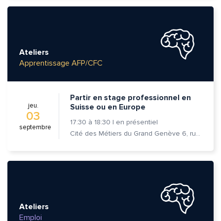
Ateliers
Apprentissage AFP/CFC
Partir en stage professionnel en
jeu.
Suisse ou en Europe
03
17:30
à
18:30
|
en présentiel
septembre
Cité des Métiers du Grand Genève 6, rue Prévost-Martin 1205 Genève
Ateliers
Emploi