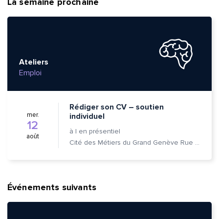
La semaine prochaine
Ateliers
Emploi
Rédiger son CV – soutien
mer.
individuel
12
à
|
en présentiel
août
Cité des Métiers du Grand Genève Rue Prévost-Martin 6 1205 Genève
Événements suivants