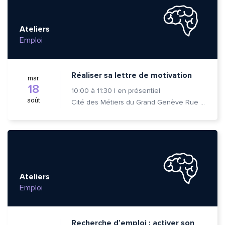
Ateliers
Emploi
Réaliser sa lettre de motivation
mar.
18
10:00
à
11:30
|
en présentiel
août
Cité des Métiers du Grand Genève Rue Prévost-Martin 6 1205 Genève
Ateliers
Emploi
Recherche d’emploi : activer son