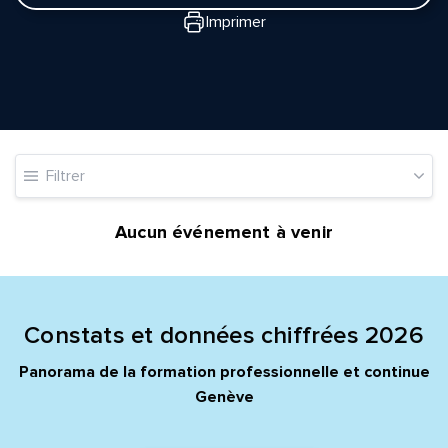
Imprimer
Quelle est la pertinence de cette page?
Filtrer
Prénom et nom*
Aucun événement à venir
Adresse e-mail*
Constats et données chiffrées 2026
Message*
Commentaire*
Panorama de la formation professionnelle et continue
Genève