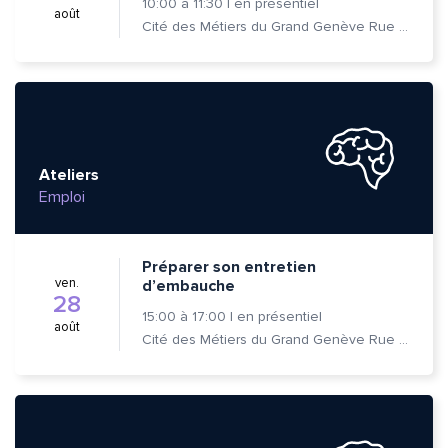
10:00
à
11:30
|
en présentiel
août
Cité des Métiers du Grand Genève Rue Prévost-Martin 6 1205 Genève
Ateliers
Emploi
Préparer son entretien
ven.
d’embauche
28
15:00
à
17:00
|
en présentiel
août
Cité des Métiers du Grand Genève Rue Prévost-Martin 6 1205 Genève