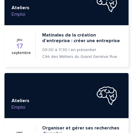
Ateliers
Emploi
Matinales de la création
jeu.
d’entreprise : créer une entreprise
17
09:00
à
11:30
|
en présentiel
septembre
Cité des Métiers du Grand Genève Rue Prévost-Martin 6 1205 Genève
Ateliers
Emploi
Organiser et gérer ses recherches
ven.