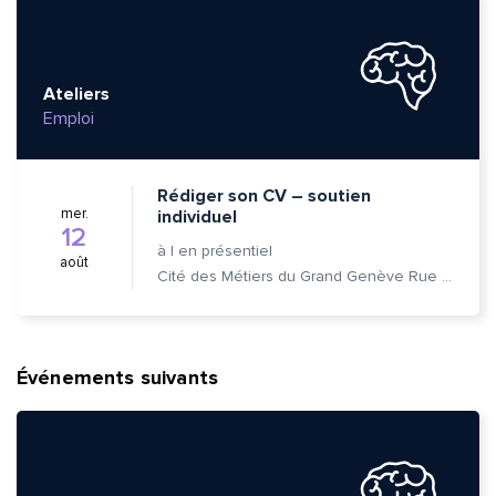
Ateliers
Emploi
Rédiger son CV – soutien
mer.
individuel
12
à
|
en présentiel
août
Cité des Métiers du Grand Genève Rue Prévost-Martin 6 1205 Genève
Événements suivants