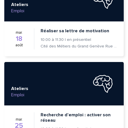
Ateliers
Emploi
Réaliser sa lettre de motivation
mar.
18
10:00
à
11:30
|
en présentiel
août
Cité des Métiers du Grand Genève Rue Prévost-Martin 6 1205 Genève
Ateliers
Emploi
Recherche d’emploi : activer son
mar.
réseau
25