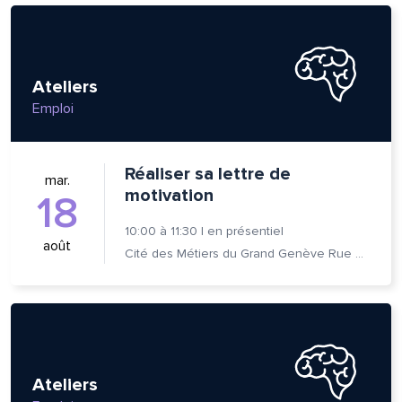
Ateliers
Emploi
Réaliser sa lettre de
mar.
motivation
18
10:00
à
11:30
|
en présentiel
août
Cité des Métiers du Grand Genève Rue Prévost-Martin 6 1205 Genève
lle est la pertinence de ce
ge?
Ateliers