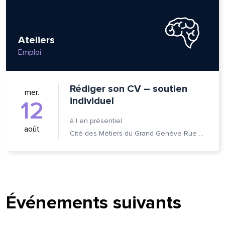
Ateliers
Emploi
Rédiger son CV – soutien
mer.
individuel
12
à
|
en présentiel
août
Cité des Métiers du Grand Genève Rue Prévost-Martin 6 1205 Genève
Événements suivants