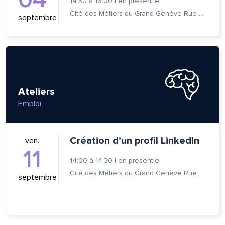
14:30
à
16:00
|
en présentiel
Cité des Métiers du Grand Genève Rue Prévost-Martin 6 1205 Genève
septembre
Ateliers
Emploi
Création d’un profil LinkedIn
ven.
11
14:00
à
14:30
|
en présentiel
Cité des Métiers du Grand Genève Rue Prévost-Martin 6 1205 Genève
septembre