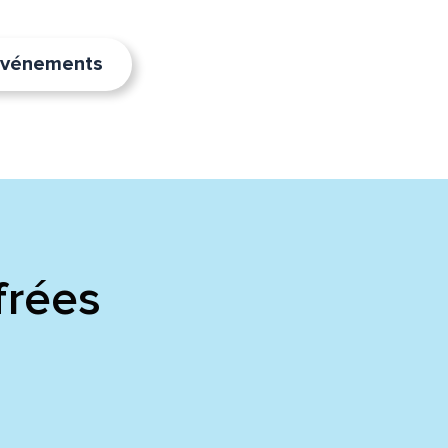
’événements
frées