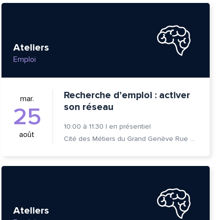
Ateliers
Emploi
Recherche d’emploi : activer
mar.
son réseau
25
10:00
à
11:30
|
en présentiel
août
Cité des Métiers du Grand Genève Rue Prévost-Martin 6 1205 Genève
tte
Ateliers