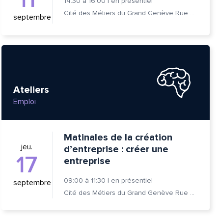
14:30
à
16:00
|
en présentiel
Cité des Métiers du Grand Genève Rue Prévost-Martin 6 1205 Genève
septembre
Ateliers
Emploi
Matinales de la création
jeu.
d’entreprise : créer une
17
entreprise
09:00
à
11:30
|
en présentiel
septembre
Cité des Métiers du Grand Genève Rue Prévost-Martin 6 1205 Genève