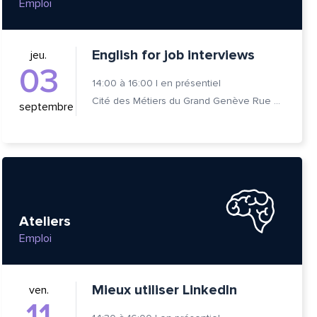
Emploi
English for job interviews
jeu.
03
14:00
à
16:00
|
en présentiel
Cité des Métiers du Grand Genève Rue Prévost-Martin 6 1205 Genève
septembre
Ateliers
Emploi
Mieux utiliser LinkedIn
ven.
11