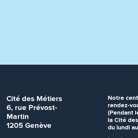
Cité des Métiers
Notre cent
rendez-vou
6, rue Prévost-
(Pendant l
Martin
la Cité de
1205 Genève
du lundi au