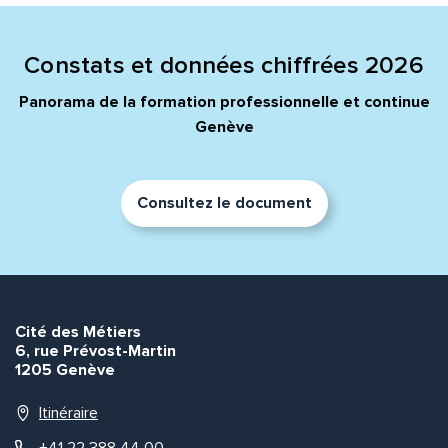
Quelle est la pertinence de cette page?
Constats et données chiffrées 2026
Prénom et nom*
Panorama de la formation professionnelle et continue
Genève
Adresse e-mail*
Consultez le document
Message*
Commentaire*
Cité des Métiers
6, rue Prévost-Martin
1205 Genève
Envoyer
Envoyer
Itinéraire
+41 22 388 44 00