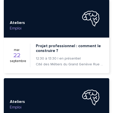
Ateliers
Emploi
Projet professionnel : comment le
mar.
construire ?
22
12:30
à
13:30
|
en présentiel
septembre
Cité des Métiers du Grand Genève Rue Prévost-Martin 6 1205 Genève
Quelle est la pertinence de cette page?
Ateliers
Emploi
Prénom et nom*