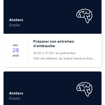
Ateliers
Emploi
Préparer son entretien
ven.
d’embauche
28
15:00
à
17:00
|
en présentiel
août
Cité des Métiers du Grand Genève Rue Prévost-Martin 6 1205 Genève
Ateliers
Emploi