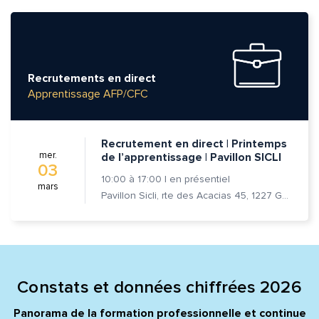
Recrutements en direct
Apprentissage AFP/CFC
Quelle est la pertinence de cette page?
Recrutement en direct | Printemps
mer.
de l’apprentissage | Pavillon SICLI
03
Prénom et nom*
10:00
à
17:00
|
en présentiel
mars
Pavillon Sicli, rte des Acacias 45, 1227 Genève
Adresse e-mail*
Message*
Commentaire*
Constats et données chiffrées 2026
Panorama de la formation professionnelle et continue