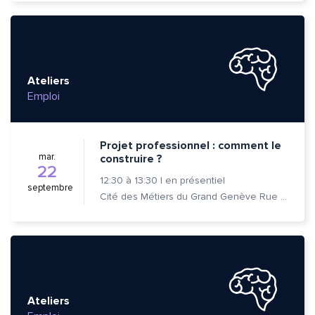
Ateliers
Emploi
Projet professionnel : comment le
mar.
construire ?
22
12:30
à
13:30
|
en présentiel
septembre
Cité des Métiers du Grand Genève Rue Prévost-Martin 6 1205 Genève
Quelle est la pertinence de cette page?
Ateliers