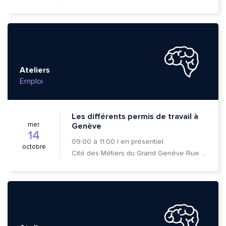
Ateliers
Emploi
Les différents permis de travail à
mer.
Genève
14
09:00
à
11:00
|
en présentiel
octobre
Cité des Métiers du Grand Genève Rue Prévost-Martin 6 1205 Genève