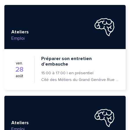
Ateliers
Emploi
Préparer son entretien
ven.
d’embauche
28
15:00
à
17:00
|
en présentiel
août
Cité des Métiers du Grand Genève Rue Prévost-Martin 6 1205 Genève
Ateliers
Emploi