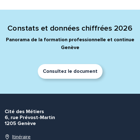
Quelle est la pertinence de cette page?
Prénom et nom*
Constats et données chiffrées 2026
Panorama de la formation professionnelle et continue
Genève
Adresse e-mail*
Consultez le document
Message*
Commentaire*
Cité des Métiers
6, rue Prévost-Martin
1205 Genève
Envoyer
Envoyer
Itinéraire