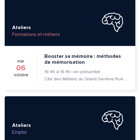
Ateliers
Formations et métiers
Booster sa mémoire : méthodes
mar.
de mémorisation
06
16:45
à
18:45
|
en présentiel
octobre
Cité des Métiers du Grand Genève Rue Prévost-Martin 6 1205 Genève
Ateliers
Emploi