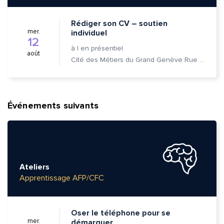
Rédiger son CV – soutien
mer.
individuel
12
à
|
en présentiel
août
Cité des Métiers du Grand Genève Rue Prévost-Martin 6 1205 Genève
Événements suivants
Ateliers
Apprentissage AFP/CFC
Oser le téléphone pour se
mer.
démarquer