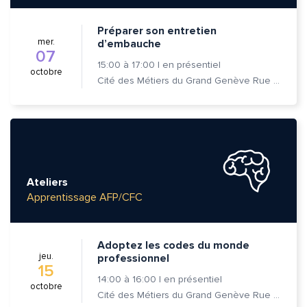
Préparer son entretien
mer.
d’embauche
07
15:00
à
17:00
|
en présentiel
octobre
Cité des Métiers du Grand Genève Rue Prévost-Martin 6 1205 Genève
Ateliers
Apprentissage AFP/CFC
Adoptez les codes du monde
jeu.
professionnel
15
14:00
à
16:00
|
en présentiel
octobre
Cité des Métiers du Grand Genève Rue Prévost-Martin 6 1205 Genève