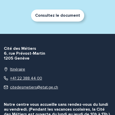
Consultez le document
Adresse e-mail*
Message*
Commentaire*
Cité des Métiers
6, rue Prévost-Martin
1205 Genève
Itinéraire
+41 22 388 44 00
Envoyer
Envoyer
citedesmetiers@etat.ge.ch
Notre centre vous accueille sans rendez-vous du lundi
au vendredi. (Pendant les vacances scolaires, la Cité
des Métiers est ouverte du lundi au jeudi de 10h à 13h.).