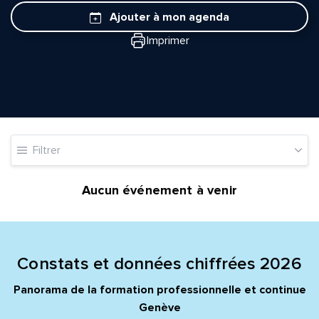
Ajouter à mon agenda
Imprimer
Filtrer
Aucun événement à venir
Constats et données chiffrées 2026
Quelle est la pertinence de cette page?
Panorama de la formation professionnelle et continue
Genève
Prénom et nom*