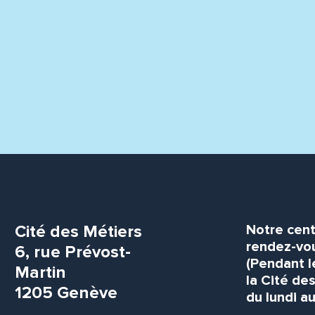
Cité des Métiers
Notre cent
rendez-vou
6, rue Prévost-
(Pendant l
Martin
la Cité de
1205 Genève
du lundi au