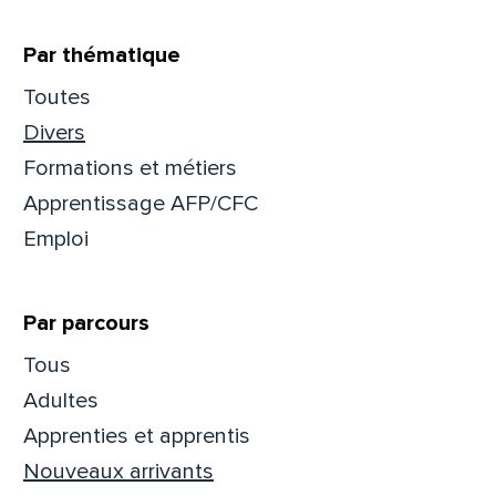
Que
Par thématique
pa
Toutes
Divers
Prén
Formations et métiers
Apprentissage AFP/CFC
Emploi
Adres
Par parcours
Mess
Comm
Tous
Adultes
Apprenties et apprentis
Nouveaux arrivants