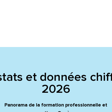
voyer
voyer
tats et données chif
2026
Panorama de la formation professionnelle et