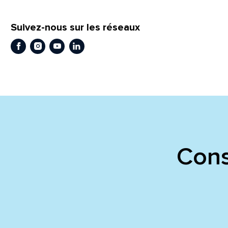
En
En
Suivez-nous sur les réseaux
Facebook
Instagram
Youtube
LinkedIn
Cons