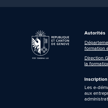
Autorités
Département
formation e
Direction G
la formatio
Inscriptio
Les e-déma
aux entrep
administrat