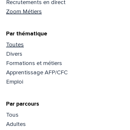
Recrutements en direct
Zoom Métiers
Que
pa
Par thématique
Toutes
Prén
Divers
Formations et métiers
Apprentissage AFP/CFC
Adres
Emploi
Par parcours
Mess
Comm
Tous
Adultes