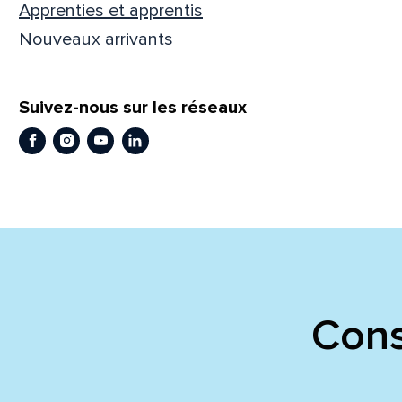
Apprenties et apprentis
Nouveaux arrivants
En
En
Suivez-nous sur les réseaux
Facebook
Instagram
Youtube
LinkedIn
Cons