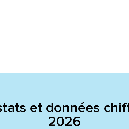
voyer
voyer
tats et données chif
2026