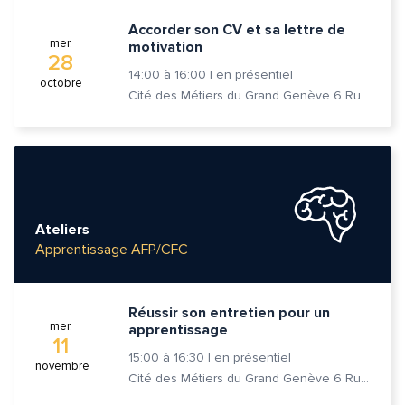
Accorder son CV et sa lettre de
mer.
motivation
28
14:00
à
16:00
|
en présentiel
octobre
Cité des Métiers du Grand Genève 6 Rue Prévost-Martin 1205 Genève
Ateliers
Apprentissage AFP/CFC
Réussir son entretien pour un
mer.
apprentissage
11
15:00
à
16:30
|
en présentiel
novembre
Cité des Métiers du Grand Genève 6 Rue Prévost-Martin 1205 Genève