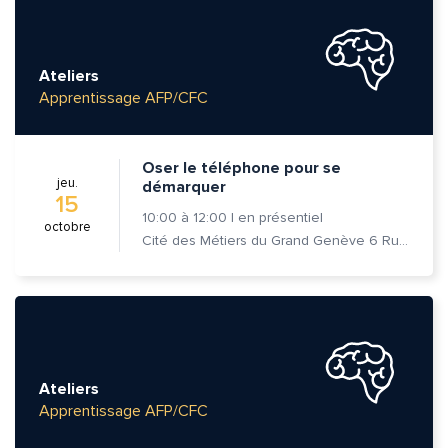
Ateliers
Apprentissage AFP/CFC
Oser le téléphone pour se
jeu.
démarquer
15
10:00
à
12:00
|
en présentiel
octobre
Cité des Métiers du Grand Genève 6 Rue Prévost-Martin 1205 Genève
Ateliers
Apprentissage AFP/CFC