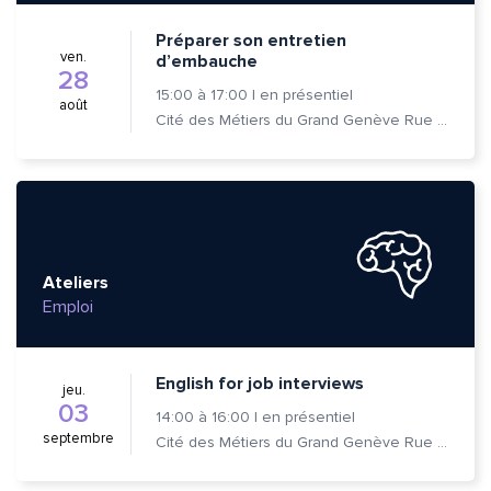
Préparer son entretien
ven.
d’embauche
28
15:00
à
17:00
|
en présentiel
août
Cité des Métiers du Grand Genève Rue Prévost-Martin 6 1205 Genève
Envoyer
Envoyer
Ateliers
Emploi
English for job interviews
jeu.
03
14:00
à
16:00
|
en présentiel
septembre
Cité des Métiers du Grand Genève Rue Prévost-Martin 6 1205 Genève