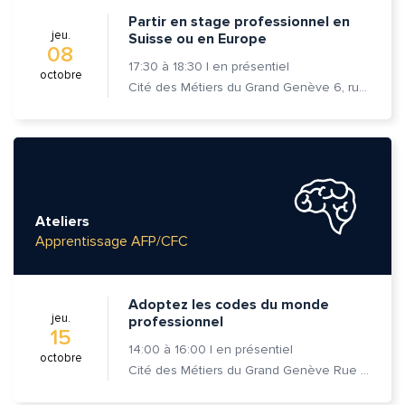
Envoyer
Envoyer
Partir en stage professionnel en
jeu.
Suisse ou en Europe
08
17:30
à
18:30
|
en présentiel
octobre
Cité des Métiers du Grand Genève 6, rue Prévost-Martin 1205 Genève
Ateliers
Apprentissage AFP/CFC
Adoptez les codes du monde
jeu.
professionnel
15
14:00
à
16:00
|
en présentiel
octobre
Cité des Métiers du Grand Genève Rue Prévost-Martin 6 1205 Genève