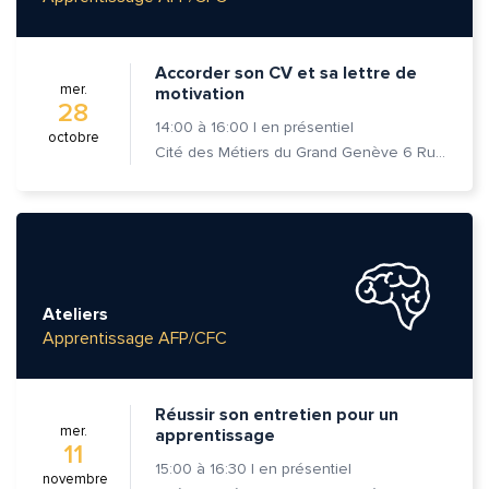
Accorder son CV et sa lettre de
mer.
motivation
28
14:00
à
16:00
|
en présentiel
octobre
Cité des Métiers du Grand Genève 6 Rue Prévost-Martin 1205 Genève
Ateliers
Apprentissage AFP/CFC
Réussir son entretien pour un
mer.
apprentissage
11
15:00
à
16:30
|
en présentiel
novembre