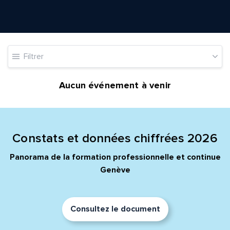
Quelle est la pertinence de cette page?
Filtrer
Aucun événement à venir
Prénom et nom*
Adresse e-mail*
Constats et données chiffrées 2026
Panorama de la formation professionnelle et continue
Message*
Commentaire*
Genève
Consultez le document