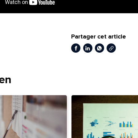
Partager cet article
Copier le li
Facebook
LinkedIn
WhatsApp
t
ien