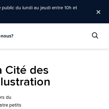
le public du lundi au jeudi entre 10h et
Ferm
-nous?
Reche
a Cité des
lustration
ers du
atre petits