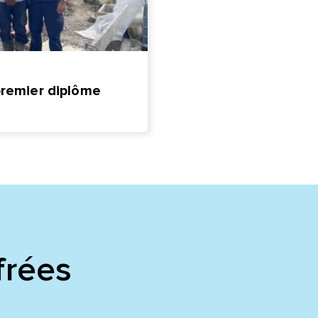
premier diplôme
frées