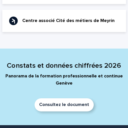
Adresse e-mail*
Centre associé Cité des métiers de Meyrin
Message*
Commentaire*
Constats et données chiffrées 2026
Envoyer
Envoyer
Panorama de la formation professionnelle et continue
Genève
Consultez le document