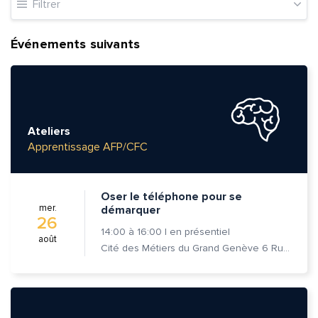
Filtrer
Événements suivants
Ateliers
Apprentissage AFP/CFC
Oser le téléphone pour se
mer.
démarquer
26
14:00
à
16:00
|
en présentiel
août
Cité des Métiers du Grand Genève 6 Rue Prévost-Martin 1205 Genève