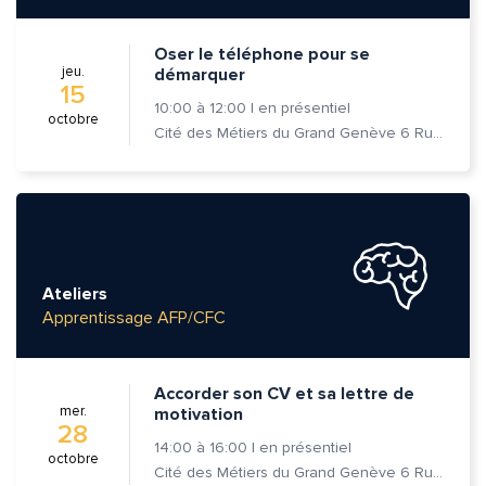
Oser le téléphone pour se
jeu.
démarquer
15
10:00
à
12:00
|
en présentiel
octobre
Cité des Métiers du Grand Genève 6 Rue Prévost-Martin 1205 Genève
Ateliers
Apprentissage AFP/CFC
Accorder son CV et sa lettre de
mer.
motivation
28
14:00
à
16:00
|
en présentiel
octobre
Cité des Métiers du Grand Genève 6 Rue Prévost-Martin 1205 Genève