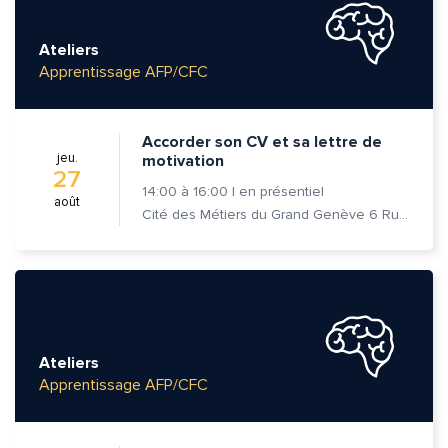
Ateliers
Apprentissage AFP/CFC
Accorder son CV et sa lettre de
jeu.
motivation
27
14:00
à
16:00
|
en présentiel
août
Cité des Métiers du Grand Genève 6 Rue Prévost-Martin 1205 Genève
Ateliers
Apprentissage AFP/CFC