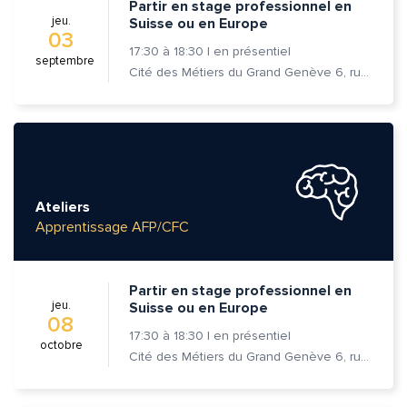
Partir en stage professionnel en
jeu.
Suisse ou en Europe
03
17:30
à
18:30
|
en présentiel
septembre
Cité des Métiers du Grand Genève 6, rue Prévost-Martin 1205 Genève
Ateliers
Quelle est la pertinence de cette page?
Apprentissage AFP/CFC
Prénom et nom*
Partir en stage professionnel en
jeu.
Suisse ou en Europe
08
17:30
à
18:30
|
en présentiel
octobre
Adresse e-mail*
Cité des Métiers du Grand Genève 6, rue Prévost-Martin 1205 Genève