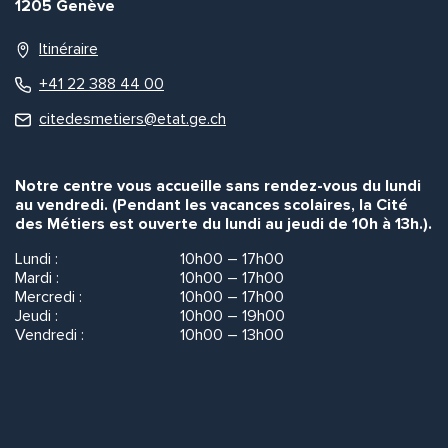
1205 Genève
Quelle est la pertinence de cette page?
Itinéraire
+41 22 388 44 00
Prénom et nom*
citedesmetiers@etat.ge.ch
Notre centre vous accueille sans rendez-vous du lundi
Adresse e-mail*
au vendredi. (Pendant les vacances scolaires, la Cité
des Métiers est ouverte du lundi au jeudi de 10h à 13h.).
Lundi :
10h00 – 17h00
Message*
Commentaire*
Mardi :
10h00 – 17h00
Mercredi :
10h00 – 17h00
Jeudi :
10h00 – 19h00
Vendredi :
10h00 – 13h00
Envoyer
Envoyer