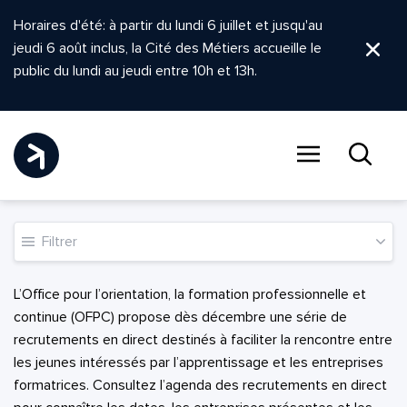
Horaires d'été: à partir du lundi 6 juillet et jusqu'au
jeudi 6 août inclus, la Cité des Métiers accueille le
Ferm
public du lundi au jeudi entre 10h et 13h.
Menu
Recher
Filtrer
L’Office pour l’orientation, la formation professionnelle et
continue (OFPC) propose dès décembre une série de
recrutements en direct destinés à faciliter la rencontre entre
les jeunes intéressés par l’apprentissage et les entreprises
formatrices. Consultez l’agenda des recrutements en direct