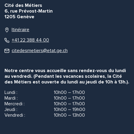
Cité des Métiers
6, rue Prévost-Martin
1205 Genève
Quelle est la pertinence de cette page?
Itinéraire
Prénom et nom*
+41 22 388 44 00
citedesmetiers@etat.ge.ch
Adresse e-mail*
Notre centre vous accueille sans rendez-vous du lundi
au vendredi. (Pendant les vacances scolaires, la Cité
des Métiers est ouverte du lundi au jeudi de 10h à 13h.).
Message*
Commentaire*
Lundi :
10h00 – 17h00
Mardi :
10h00 – 17h00
Mercredi :
10h00 – 17h00
Jeudi :
10h00 – 19h00
Vendredi :
10h00 – 13h00