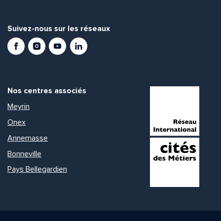
Envoyer
Envoyer
Suivez-nous sur les réseaux
Facebook
Instagram
Youtube
LinkedIn
Nos centres associés
Meyrin
Onex
Annemasse
Bonneville
Pays Bellegardien