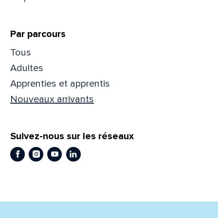
Prén
Par parcours
Tous
Adres
Adultes
Apprenties et apprentis
Nouveaux arrivants
Mess
Comm
Suivez-nous sur les réseaux
Facebook
Instagram
Youtube
LinkedIn
En
En