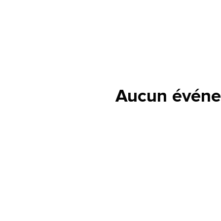
Aucun événe
lle est la pertinence de ce
ge?