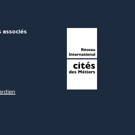
s associés
ardien