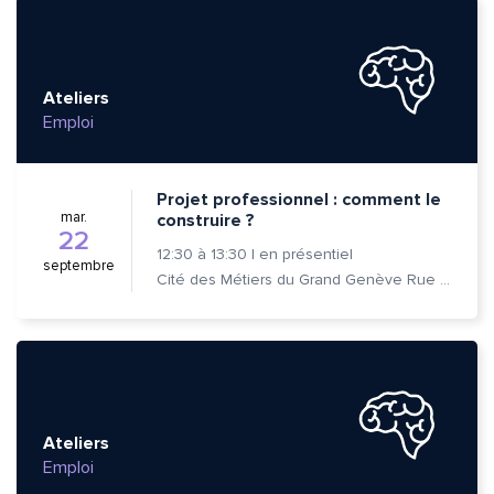
Ateliers
Emploi
Projet professionnel : comment le
mar.
construire ?
22
12:30
à
13:30
|
en présentiel
septembre
Cité des Métiers du Grand Genève Rue Prévost-Martin 6 1205 Genève
Quelle est la pertinence de cette page?
Ateliers
Emploi
Prénom et nom*