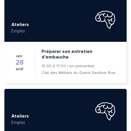
Ateliers
Emploi
Préparer son entretien
ven.
d’embauche
28
15:00
à
17:00
|
en présentiel
août
Cité des Métiers du Grand Genève Rue Prévost-Martin 6 1205 Genève
Ateliers
Emploi