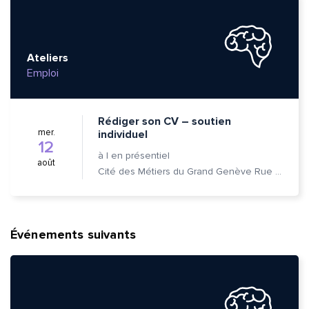
Ateliers
Emploi
Rédiger son CV – soutien
mer.
individuel
12
à
|
en présentiel
août
Cité des Métiers du Grand Genève Rue Prévost-Martin 6 1205 Genève
Événements suivants