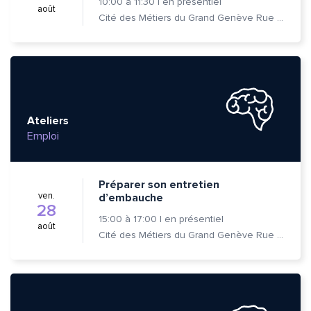
10:00
à
11:30
|
en présentiel
août
Cité des Métiers du Grand Genève Rue Prévost-Martin 6 1205 Genève
Ateliers
Emploi
Préparer son entretien
ven.
d’embauche
28
15:00
à
17:00
|
en présentiel
août
Cité des Métiers du Grand Genève Rue Prévost-Martin 6 1205 Genève