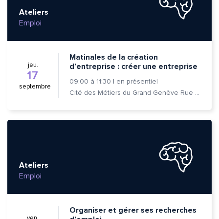
Ateliers
Emploi
Matinales de la création
jeu.
d’entreprise : créer une entreprise
17
09:00
à
11:30
|
en présentiel
septembre
Cité des Métiers du Grand Genève Rue Prévost-Martin 6 1205 Genève
Ateliers
Emploi
Organiser et gérer ses recherches
ven.