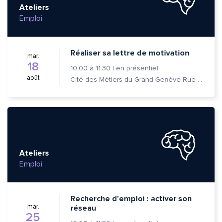
Ateliers
Emploi
Réaliser sa lettre de motivation
mar.
18
10:00
à
11:30
|
en présentiel
août
Cité des Métiers du Grand Genève Rue Prévost-Martin 6 1205 Genève
Ateliers
Emploi
Recherche d’emploi : activer son
mar.
réseau
25