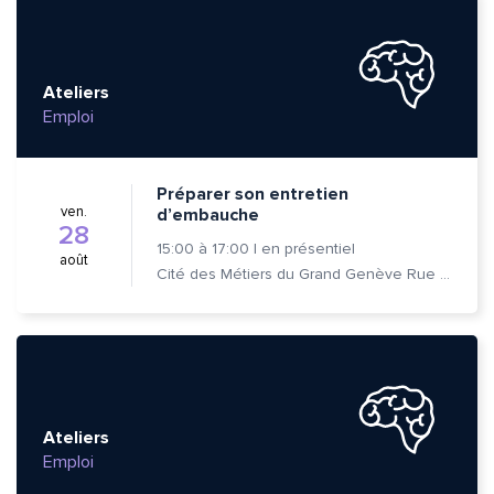
Ateliers
Emploi
Préparer son entretien
ven.
d’embauche
28
15:00
à
17:00
|
en présentiel
août
Cité des Métiers du Grand Genève Rue Prévost-Martin 6 1205 Genève
Ateliers
Emploi