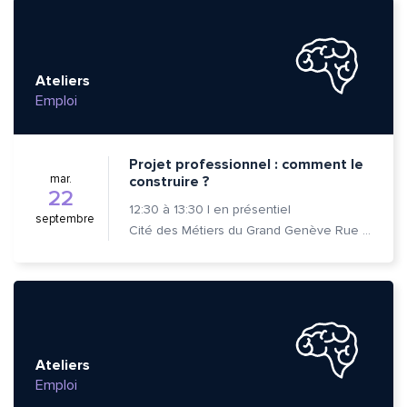
Ateliers
Emploi
Projet professionnel : comment le
mar.
construire ?
22
12:30
à
13:30
|
en présentiel
septembre
Cité des Métiers du Grand Genève Rue Prévost-Martin 6 1205 Genève
Quelle est la pertinence de cette page?
Ateliers
Emploi
Prénom et nom*