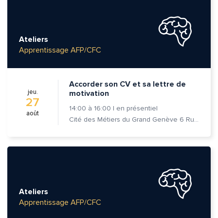
Ateliers
Apprentissage AFP/CFC
Accorder son CV et sa lettre de
jeu.
motivation
27
14:00
à
16:00
|
en présentiel
août
Cité des Métiers du Grand Genève 6 Rue Prévost-Martin 1205 Genève
Ateliers
Apprentissage AFP/CFC