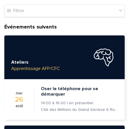
Filtrer
Événements suivants
Ateliers
Apprentissage AFP/CFC
Oser le téléphone pour se
mer.
démarquer
26
14:00
à
16:00
|
en présentiel
août
Cité des Métiers du Grand Genève 6 Rue Prévost-Martin 1205 Genève