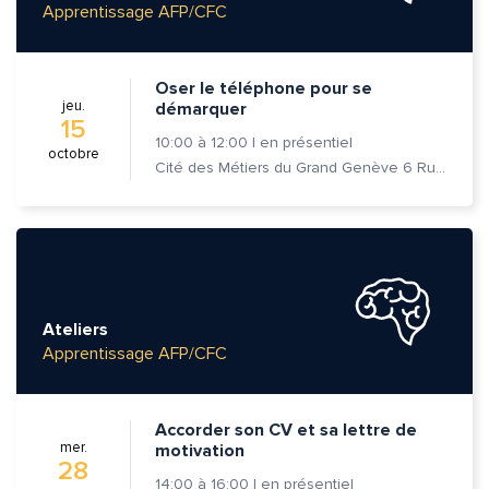
Apprentissage AFP/CFC
Oser le téléphone pour se
jeu.
démarquer
15
10:00
à
12:00
|
en présentiel
octobre
Cité des Métiers du Grand Genève 6 Rue Prévost-Martin 1205 Genève
Ateliers
Apprentissage AFP/CFC
Accorder son CV et sa lettre de
mer.
motivation
28
14:00
à
16:00
|
en présentiel