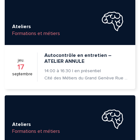
Ateliers
Formations et métiers
Autocontrôle en entretien –
jeu.
ATELIER ANNULE
17
14:00
à
16:30
|
en présentiel
septembre
Cité des Métiers du Grand Genève Rue Prévost-Martin 6 1205 Genève
Ateliers
Formations et métiers