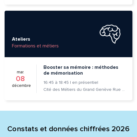
Envoyer
Envoyer
Ateliers
Formations et métiers
Booster sa mémoire : méthodes
mar.
de mémorisation
08
16:45
à
18:45
|
en présentiel
décembre
Cité des Métiers du Grand Genève Rue Prévost-Martin 6 1205 Genève
Constats et données chiffrées 2026