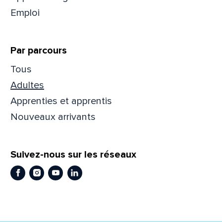
Emploi
Prén
Par parcours
Adres
Tous
Adultes
Apprenties et apprentis
Mess
Comm
Nouveaux arrivants
Suivez-nous sur les réseaux
Facebook
Instagram
Youtube
LinkedIn
En
En