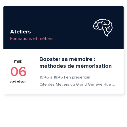
Ateliers
Formations et métiers
Booster sa mémoire :
mar.
méthodes de mémorisation
06
16:45
à
18:45
|
en présentiel
octobre
Cité des Métiers du Grand Genève Rue Prévost-Martin 6 1205 Genève
lle est la pertinence de ce
ge?