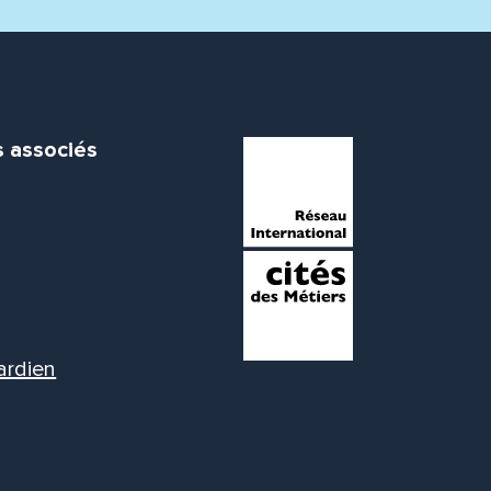
s associés
ardien