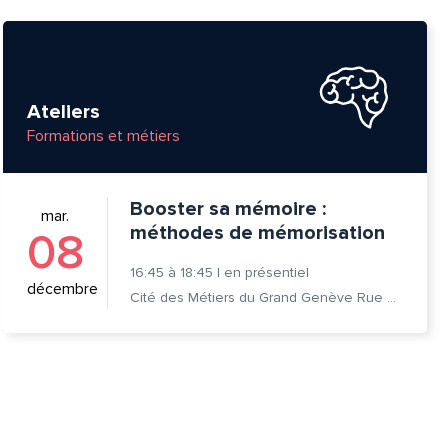
Ateliers
Formations et métiers
Booster sa mémoire :
mar.
méthodes de mémorisation
08
16:45
à
18:45
|
en présentiel
décembre
Cité des Métiers du Grand Genève Rue Prévost-Martin 6 1205 Genève
tte