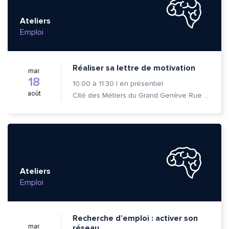
Ateliers
Emploi
Réaliser sa lettre de motivation
mar.
18
10:00
à
11:30
|
en présentiel
août
Cité des Métiers du Grand Genève Rue Prévost-Martin 6 1205 Genève
Ateliers
Emploi
Recherche d’emploi : activer son
mar.
réseau