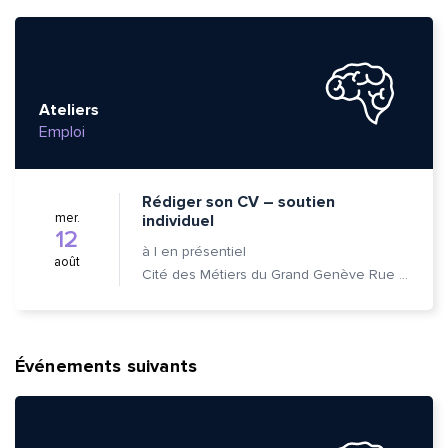
Ateliers
Emploi
Rédiger son CV – soutien
mer.
individuel
12
à
|
en présentiel
août
Cité des Métiers du Grand Genève Rue Prévost-Martin 6 1205 Genève
Événements suivants