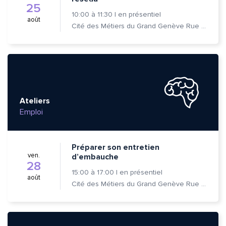
25
10:00
à
11:30
|
en présentiel
août
Cité des Métiers du Grand Genève Rue Prévost-Martin 6 1205 Genève
Ateliers
Emploi
Préparer son entretien
ven.
d’embauche
28
15:00
à
17:00
|
en présentiel
août
Cité des Métiers du Grand Genève Rue Prévost-Martin 6 1205 Genève