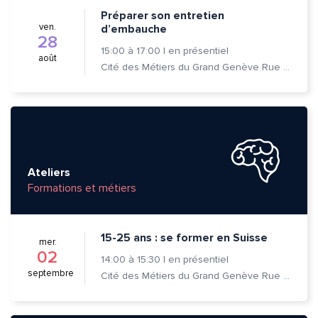
Préparer son entretien
ven.
d’embauche
28
Envoyer
Envoyer
15:00
à
17:00
|
en présentiel
août
Cité des Métiers du Grand Genève Rue Prévost-Martin 6 1205 Genève
Ateliers
Formations et métiers
15-25 ans : se former en Suisse
mer.
02
14:00
à
15:30
|
en présentiel
septembre
Cité des Métiers du Grand Genève Rue Prévost-Martin 6 1205 Genève