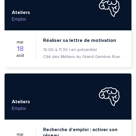
Ateliers
Emploi
Réaliser sa lettre de motivation
mar.
18
10:00
à
11:30
|
en présentiel
août
Cité des Métiers du Grand Genève Rue Prévost-Martin 6 1205 Genève
Ateliers
Emploi
Recherche d’emploi : activer son
mar.
réseau