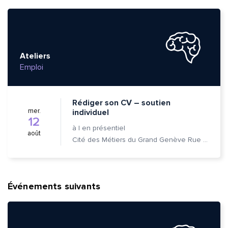
Ateliers
Emploi
Rédiger son CV – soutien
mer.
individuel
12
à
|
en présentiel
août
Cité des Métiers du Grand Genève Rue Prévost-Martin 6 1205 Genève
Événements suivants