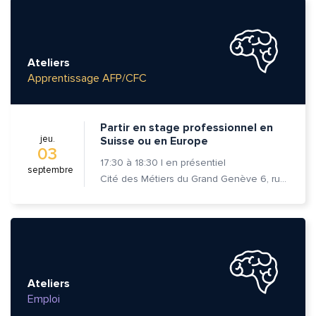
Ateliers
Apprentissage AFP/CFC
Partir en stage professionnel en
jeu.
Suisse ou en Europe
03
17:30
à
18:30
|
en présentiel
septembre
Cité des Métiers du Grand Genève 6, rue Prévost-Martin 1205 Genève
Ateliers
Emploi