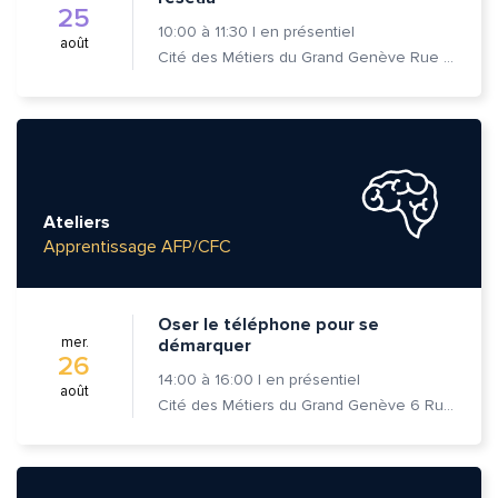
25
10:00
à
11:30
|
en présentiel
août
Cité des Métiers du Grand Genève Rue Prévost-Martin 6 1205 Genève
Ateliers
Apprentissage AFP/CFC
Oser le téléphone pour se
mer.
démarquer
26
14:00
à
16:00
|
en présentiel
août
Cité des Métiers du Grand Genève 6 Rue Prévost-Martin 1205 Genève