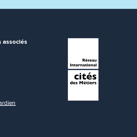
s associés
ardien