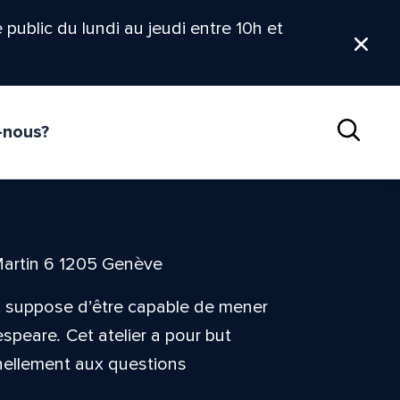
le public du lundi au jeudi entre 10h et
Ferm
-nous?
Reche
l
Martin 6 1205 Genève
s, suppose d’être capable de mener
espeare
.
Cet atelier a pour but
nnellement aux questions