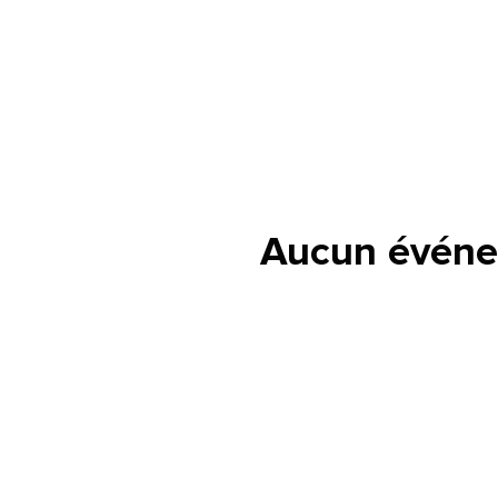
Aucun événe
lle est la pertinence de ce
ge?