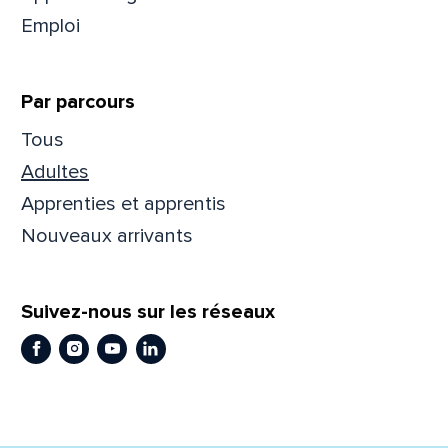
Emploi
Prén
Par parcours
Adres
Tous
Adultes
Apprenties et apprentis
Mess
Comm
Nouveaux arrivants
Suivez-nous sur les réseaux
Facebook
Instagram
Youtube
LinkedIn
En
En